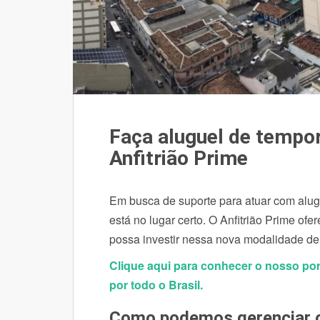
Faça aluguel de temp
Anfitrião Prime
Em busca de suporte para atuar com alu
está no lugar certo. O Anfitrião Prime of
possa investir nessa nova modalidade d
Clique aqui para conhecer o nosso por
por todo o Brasil.
Como podemos gerenciar o