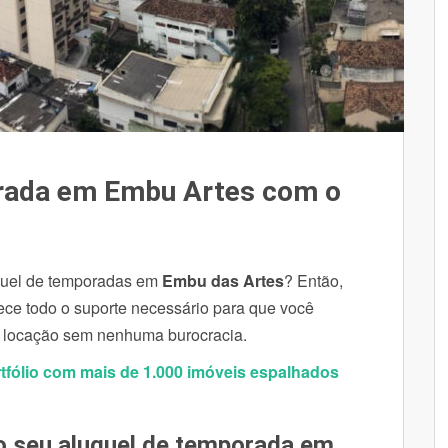
orada em Embu Artes com o
guel de temporadas em
Embu das Artes
? Então,
erece todo o suporte necessário para que você
e locação sem nenhuma burocracia.
tfólio com mais de 1.000 imóveis espalhados
 seu aluguel de temporada em