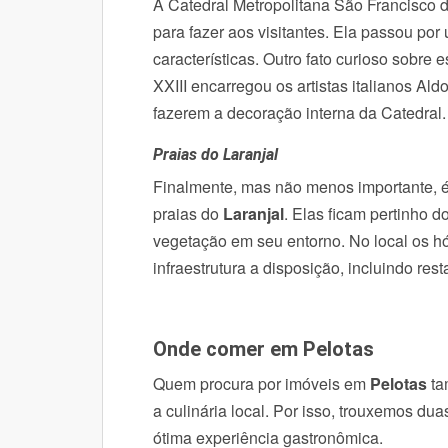
A Catedral Metropolitana São Francisco
para fazer aos visitantes. Ela passou po
características.
Outro fato curioso sobre e
XXIII encarregou os artistas italianos Ald
fazerem a decoração interna da Catedral.
Praias do Laranjal
Finalmente, mas não menos importante, é
praias do
Laranjal
. Elas ficam pertinho 
vegetação em seu entorno. No local os
hó
infraestrutura a disposição, incluindo res
Onde comer em Pelotas
Quem procura por
imóveis em
Pelotas
ta
a culinária local. Por isso, trouxemos du
ótima experiência gastronômica.