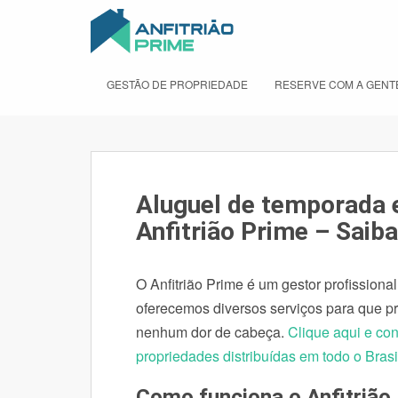
S
k
i
p
GESTÃO DE PROPRIEDADE
RESERVE COM A GENT
t
o
m
a
i
n
Aluguel de temporada 
c
Anfitrião Prime – Saiba
o
n
t
O Anfitrião Prime é um gestor profission
e
oferecemos diversos serviços para que p
n
nenhum dor de cabeça.
Clique aqui e con
t
propriedades distribuídas em todo o Brasi
Como funciona o Anfitrião